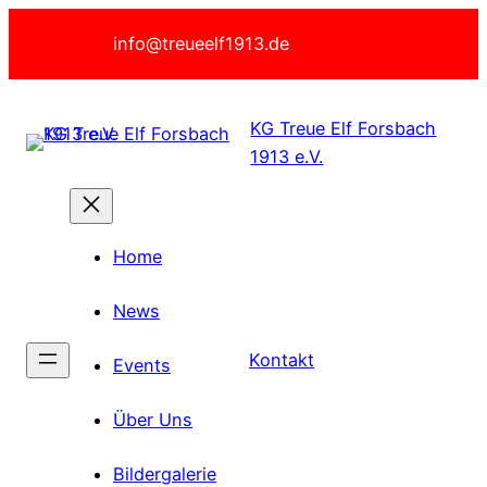
Zum
info@treueelf1913.de
Inhalt
springen
KG Treue Elf Forsbach
1913 e.V.
Home
News
Kontakt
Events
Über Uns
Bildergalerie