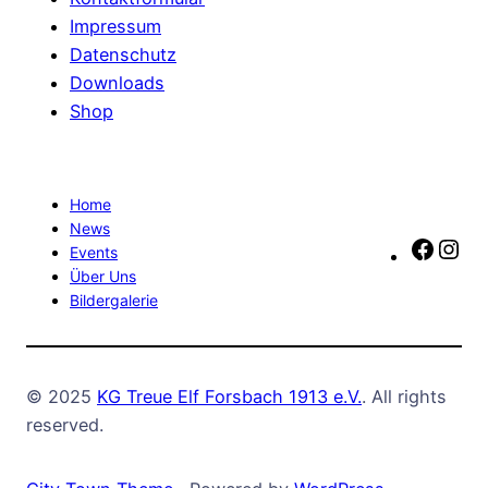
Impressum
Datenschutz
Downloads
Shop
Home
News
Faceb
In
Events
Über Uns
Bildergalerie
© 2025
KG Treue Elf Forsbach 1913 e.V.
. All rights
reserved.