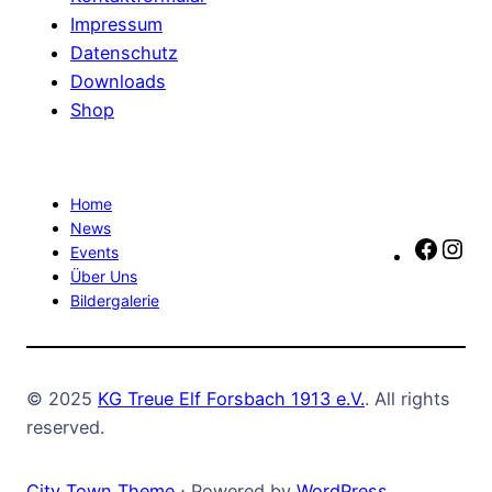
Impressum
Datenschutz
Downloads
Shop
Home
News
Faceb
In
Events
Über Uns
Bildergalerie
© 2025
KG Treue Elf Forsbach 1913 e.V.
. All rights
reserved.
City Town Theme
⋅ Powered by
WordPress