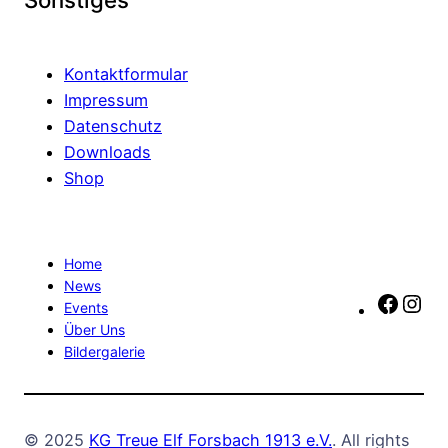
Kontaktformular
Impressum
Datenschutz
Downloads
Shop
Home
News
Faceb
In
Events
Über Uns
Bildergalerie
© 2025
KG Treue Elf Forsbach 1913 e.V.
. All rights